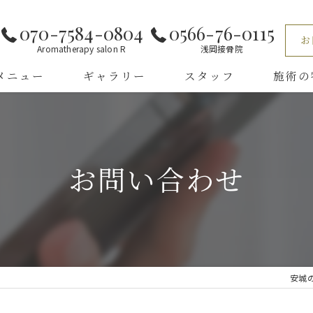
070-7584-0804
0566-76-0115
お
Aromatherapy salon R
浅岡接骨院
メニュー
ギャラリー
スタッフ
施術の
くある質問
小顔
リンパマ
お問い合わせ
全身
ほぐし
タイ古式
安城の