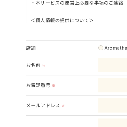
・本サービスの運営上必要な事項のご連絡
＜個人情報の提供について＞
当社ではお客様の同意を得た場合または法
取得した個人情報を第三者に提供すること
店舗
Aromathe
＜個人情報の委託について＞
当社では、利用目的の達成に必要な範囲に
お名前
※
これらの委託先に対しては個人情報保護契
お電話番号
※
＜個人情報の安全管理＞
当社では、個人情報の漏洩等がなされない
メールアドレス
※
＜個人情報を与えなかった場合に生じる結
必要な情報を頂けない場合は、それに対応