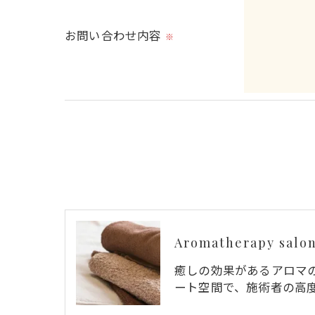
お問い合わせ内容
※
＜個人情報の開示･訂正・削除･利用停止の
当社では、お客様の個人情報の開示･訂正･
ご本人である事を確認のうえ、対応させて
個人情報の開示･訂正･削除・利用停止の具
Aromatherapy salon
癒しの効果があるアロマ
ート空間で、施術者の高