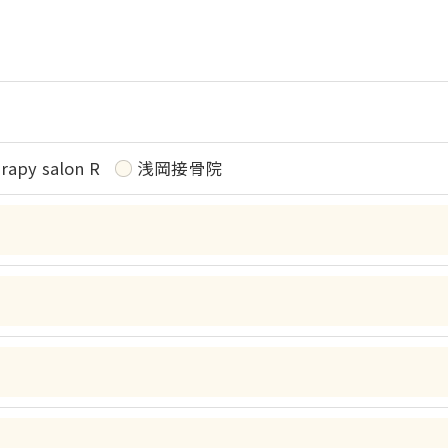
令に定められた場合を除き、
はいたしません。
rapy salon R
浅岡接骨院
おいて、個人情報を外部に委託する場合があります。
約等の措置をとり、適切な監督を行います。
よう、適切に安全管理対策を実施します。
果＞
した当社のサービスをご提供できない場合がございますの