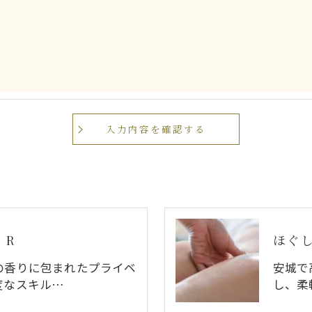
手続について＞
削除・利用停止の手続を定めさせて頂いております。
頂きます。
体的手続きにつきましては、お電話でお問合せ下さい。
 R
ほぐ
の香りに包まれたプライベ
安城で
度なスキル…
し、柔