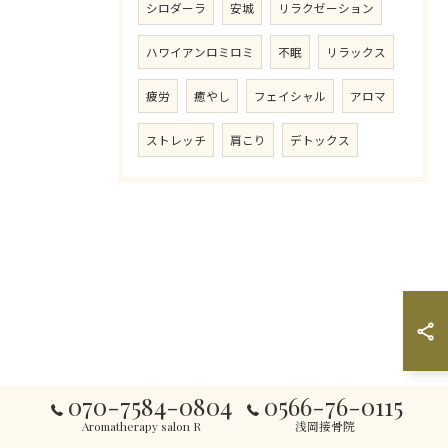
シロダーラ
安城
リラクゼーション
ハワイアンロミロミ
不眠
リラックス
疲労
癒やし
フェイシャル
アロマ
ストレッチ
肩こり
デトックス
070-7584-0804
0566-76-0115
Aromatherapy salon R
浅岡接骨院