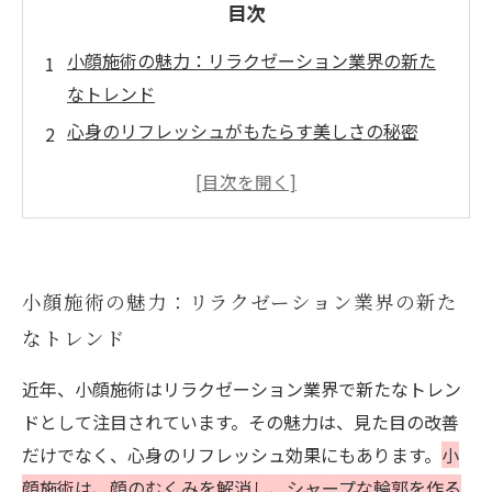
目次
小顔施術の魅力：リラクゼーション業界の新た
なトレンド
心身のリフレッシュがもたらす美しさの秘密
施術前に知っておくべきポイントとおすすめの
アプローチ
女性たちが語る、小顔施術の実体験と変化
持続的な結果を得るためのケアとアフターサポ
小顔施術の魅力：リラクゼーション業界の新た
ート
なトレンド
美しさとリラクゼーションの両立：小顔施術の
全貌を探る
近年、小顔施術はリラクゼーション業界で新たなトレン
クオリティを追求した小顔施術とは？その効果
ドとして注目されています。その魅力は、見た目の改善
に迫る
だけでなく、心身のリフレッシュ効果にもあります。
小
顔施術は、顔のむくみを解消し、シャープな輪郭を作る