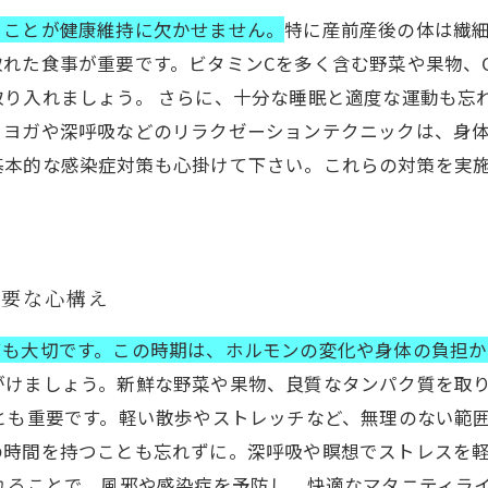
ることが健康維持に欠かせません。
特に産前産後の体は繊
れた食事が重要です。ビタミンCを多く含む野菜や果物、Om
取り入れましょう。 さらに、十分な睡眠と適度な運動も忘
ヨガや深呼吸などのリラクゼーションテクニックは、身体
基本的な感染症対策も心掛けて下さい。これらの対策を実
必要な心構え
ても大切です。この時期は、ホルモンの変化や身体の負担か
がけましょう。新鮮な野菜や果物、良質なタンパク質を取
とも重要です。軽い散歩やストレッチなど、無理のない範
の時間を持つことも忘れずに。深呼吸や瞑想でストレスを
れることで、風邪や感染症を予防し、快適なマタニティラ