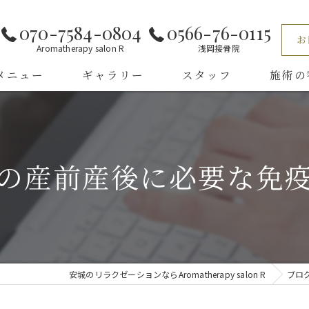
070-7584-0804
0566-76-0115
お
Aromatherapy salon R
浅岡接骨院
メニュー
ギャラリー
スタッフ
施術の
くある質問
小顔
リンパマ
の産前産後に必要な免
全身
ほぐし
タイ古式
安城のリラクゼーションならAromatherapy salon R
ブロ