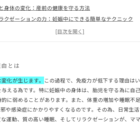
と身体の変化：産前の健康を守る方法
ラクゼーションの力：妊娠中にできる簡単なテクニック
産後も安心：母体を守る免疫力アップ法
ちゃんとママの健康を守る為のヒント
適なマタニティライフを送るために必要な心構え
ラックスしながら迎える新しい家族：充実した妊娠生活の
理由とは
な変化が生じます。
この過程で、免疫力が低下する理由は
を与える為です。特に妊娠中の身体は、胎児を守る為に自
時的に弱めることがあります。また、体重の増加や睡眠不
風邪や感染症にかかりやすくなるのです。その為、日常生
度な運動、質の高い睡眠、そしてリラクゼーションが、マ