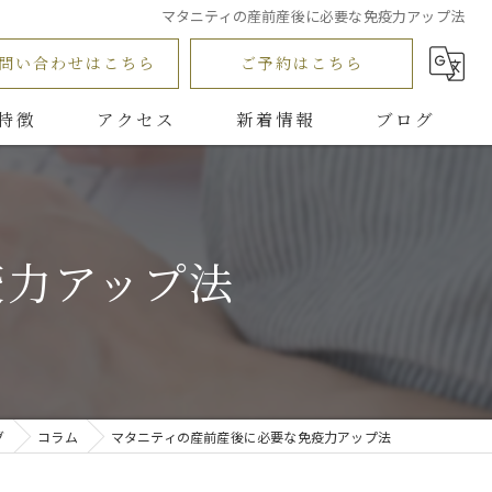
マタニティの産前産後に必要な免疫力アップ法
問い合わせはこちら
ご予約はこちら
特徴
アクセス
新着情報
ブログ
Aromatherapy salon R
コラム
ッサージ
浅岡接骨院
疫力アップ法
マッサージ
グ
コラム
マタニティの産前産後に必要な免疫力アップ法