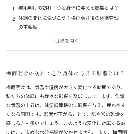
梅雨明けの訪れ：心と身体に与える影響とは？
体調の変化に気づこう：梅雨明け後の体調管理
の重要性
気持ち良い夏を迎える為に：リズムを整える方
法
晴れた夏の日の楽しみ方：体調管理の秘訣
リズム改善法でスッキリ！快適な梅雨明け後を
梅雨明けの訪れ：心と身体に与える影響とは？
楽しむ
梅雨明け後の自分を知る：心身を整える為の実
梅雨明けは、気温や湿度が大きく変化する時期であり、
践法
私たちの体調にも様々な影響を及ぼします。まず、急激
夏の健康維持に向けて：梅雨明け後の体調管理
な気温の上昇は、体温調節機能に影響を与え、疲れやす
のまとめ
くなる原因です。湿度が下がることで、肌や喉の乾燥を
感じる方も多いでしょう。このような変化に対応する為
には、こまめな水分補給が欠かせません。 また、梅雨明