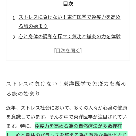
目次
ストレスに負けない！東洋医学で免疫力を高め
る旅の始まり
心と身体の調和を探す：気功と鍼灸の力を体験
する
漢方のすすめ：自然の力で免疫力を強化しよう
日常生活に取り入れられるリラクゼーションの
秘訣
ストレスに負けない！東洋医学で免疫力を高め
現代人に合った東洋医学のアプローチを見つけ
る旅の始まり
る
免疫力向上の為の実践的なテクニックを紹介
近年、ストレス社会において、多くの人々が心身の健康
古くからの知恵で、ストレスフリーな毎日を手
を意識しています。そんな中で東洋医学が注目されてい
に入れよう
ます。特に、
免疫力を高める為の自然療法が多数存在
し、心と身体のバランスを整える為の有効な手段となり