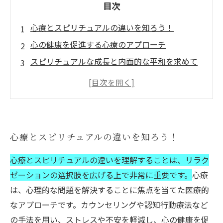
目次
心療とスピリチュアルの違いを知ろう！
心の健康を促進する心療のアプローチ
スピリチュアルな成長と内面的な平和を求めて
心療とスピリチュアルがリラクゼーションに与
える影響
リラクゼーションの選択肢：心と精神の両面か
らアプローチする
心療とスピリチュアルの違いを知ろう！
心療とスピリチュアル、あなたに合った方法選
び
心療とスピリチュアルの違いを理解することは、リラク
心を癒し、精神をリフレッシュするための道を
ゼーションの選択肢を広げる上で非常に重要です。
心療
探る
は、心理的な問題を解決することに焦点を当てた医療的
なアプローチです。カウンセリングや認知行動療法など
の手法を用い、ストレスや不安を軽減し、心の健康を促