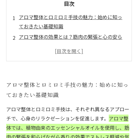
目次
アロマ整体とロミロミ手技の魅力：始めに知っ
ておきたい基礎知識
アロマ整体の効果とは？筋肉の緊張と心の安ら
ぎを同時にケアする技法
ロミロミ手技の秘密：ハワイ伝統の深い圧とリ
ズムがもたらす癒し
アロマ整体とロミロミの違いを徹底比較！両者
アロマ整体とロミロミ手技の魅力：始めに知っ
の特徴を詳しく解説
ておきたい基礎知識
最強のリラクゼーションを目指して：アロマ整
体とロミロミの組み合わせ術
アロマ整体とロミロミ手技は、それぞれ異なるアプロー
セルフケアに活かす：自宅でできるアロマ整体
チで、心身のリラクゼーションを促進します。
アロマ整
とロミロミのポイント
体では、植物由来のエッセンシャルオイルを使用し、筋
心身のバランスを整える極意：アロマ整体とロ
肉の緊張を和らげながら香りの効果でストレス軽減や気