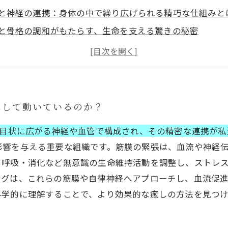
と神経の連携：身体の中で繰り広げられる精巧な仕組みと
と骨格の調和がもたらす、生命を支える驚きの秘密
と自律神経の役割を理解して、リラクゼーション効果を高
的根拠に基づく癒しの技術：日常に取り入れたい人体の秘
構造の不思議を知ることで変わる、あなたのリラクゼーシ
の秘密を紐解き、心と身体の深い癒しへと導く最終ガイド
にして動いているのか？
網目状に広がる神経や血管で構成され、その精密な連携が
影響を与える重要な組織です。筋膜の緊張は、血流や神経
・呼吸・消化など無意識の生命維持活動を調整し、ストレ
ングは、これらの筋膜や自律神経へアプローチし、血流促
科学的に理解することで、より効果的な癒しの方法を見つ