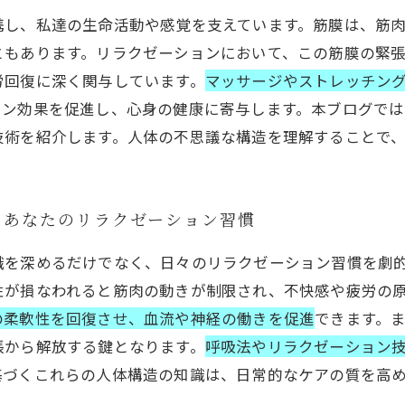
携し、私達の生命活動や感覚を支えています。筋膜は、筋
ともあります。リラクゼーションにおいて、この筋膜の緊
労回復に深く関与しています。
マッサージやストレッチン
ョン効果を促進し、心身の健康に寄与します。本ブログで
技術を紹介します。人体の不思議な構造を理解することで
、あなたのリラクゼーション習慣
識を深めるだけでなく、日々のリラクゼーション習慣を劇
性が損なわれると筋肉の動きが制限され、不快感や疲労の
の柔軟性を回復させ、血流や神経の働きを促進
できます。
張から解放する鍵となります。
呼吸法やリラクゼーション
基づくこれらの人体構造の知識は、日常的なケアの質を高