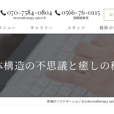
070-7584-0804
0566-76-0115
お
Aromatherapy salon R
浅岡接骨院
メニュー
ギャラリー
スタッフ
施術の
くある質問
小顔
リンパマ
体構造の不思議と癒しの
全身
ほぐし
タイ古式
安城のリラクゼーションならAromatherapy salo