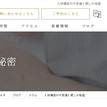
人体構造の不思議と癒しの秘密
問い合わせはこちら
ご予約はこちら
特徴
アクセス
新着情報
ブログ
Aromatherapy salon R
コラム
ッサージ
浅岡接骨院
秘密
マッサージ
n R
ブログ
コラム
人体構造の不思議と癒しの秘密