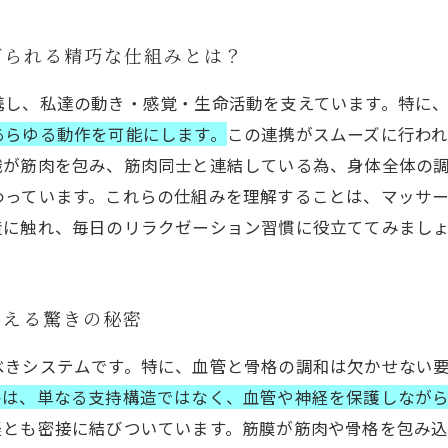
げられる精巧な仕組みとは？
携し、私達の動き・感覚・生命活動を支えています。特に
あらゆる動作を可能にします。
この連携がスムーズに行わ
織が筋肉を包み、筋肉同士と連結している為、身体全体の
わっています。これらの仕組みを理解することは、マッサ
造に触れ、毎日のリラクゼーション習慣に役立ててみまし
支える驚きの秘密
べきシステムです。特に、血管と骨格の調和は欠かせない
格は、単なる支持構造ではなく、血管や神経を保護しなが
経とも密接に結びついています。筋膜が筋肉や骨格を包み込