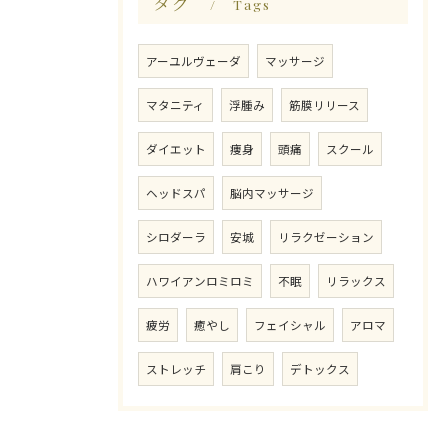
タグ
Tags
アーユルヴェーダ
マッサージ
マタニティ
浮腫み
筋膜リリース
ダイエット
痩身
頭痛
スクール
ヘッドスパ
脳内マッサージ
シロダーラ
安城
リラクゼーション
ハワイアンロミロミ
不眠
リラックス
疲労
癒やし
フェイシャル
アロマ
ストレッチ
肩こり
デトックス