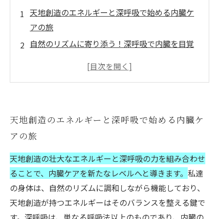
天地創造のエネルギーと深呼吸で始める内臓ケ
アの旅
自然のリズムに寄り添う！深呼吸で内臓を目覚
めさせる方法
天地と調和する呼吸法で自己治癒力を高める秘
訣
内臓ケアの新境地へ！深呼吸と天地の力で心身
天地創造のエネルギーと深呼吸で始める内臓ケ
を整える
アの旅
日常に取り入れるリラクゼーション術：天地創
造と呼吸で健やかな毎日へ
天地創造の壮大なエネルギーと深呼吸の力を組み合わせ
深呼吸がもたらす驚きの自己治癒力とは？内臓
ることで、内臓ケアを新たなレベルへと導きます。
私達
ケアの基礎知識
の身体は、自然のリズムに調和しながら機能しており、
天地創造の力を味方に、心身をつなぐ内臓ケア
天地創造が持つエネルギーはそのバランスを整える鍵で
の実践法
す。深呼吸は、単なる呼吸法以上のものであり、内臓の