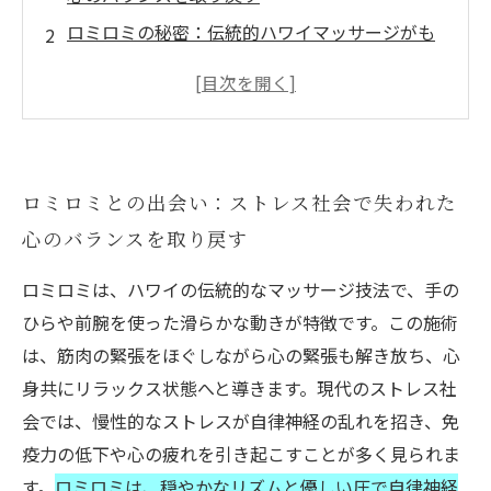
ロミロミの秘密：伝統的ハワイマッサージがも
たらす心身の深い癒し
自律神経と免疫力の関係を理解する：ロミロミ
が整える身体の仕組み
実践編：ロミロミ施術の穏やかなリズムが心に
ロミロミとの出会い：ストレス社会で失われた
与える影響とは？
心のバランスを取り戻す
ロミロミがもたらす奇跡：自然な力で免疫力と
心の回復を叶える
ロミロミは、ハワイの伝統的なマッサージ技法で、手の
心と身体を繋ぐ癒しの技法：なぜロミロミが現
ひらや前腕を使った滑らかな動きが特徴です。この施術
代人に必要なのか
は、筋肉の緊張をほぐしながら心の緊張も解き放ち、心
まとめ：ロミロミで自然に心と免疫力を回復す
身共にリラックス状態へと導きます。現代のストレス社
る最善の方法
会では、慢性的なストレスが自律神経の乱れを招き、免
疫力の低下や心の疲れを引き起こすことが多く見られま
す。
ロミロミは、穏やかなリズムと優しい圧で自律神経