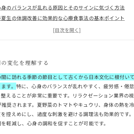
心身のバランスが乱れる原因とそのサインに気づく方法
半夏生の体調改善に効果的な心療食事法の基本ポイント
リラクゼーションの視点から考える、心と身体を整える食
実践編：日常生活に取り入れたい半夏生のための食事と習
心身の調和を促進する具体的なレシピと簡単調理のコツ
半夏生の不調を乗り越え、健やかな毎日を手に入れるため
調の変化を理解する
の間に訪れる季節の節目として古くから日本文化に根付い
ります。
特に、心身のバランスが乱れやすく、疲労感・倦
を整えることが非常に重要です。リラクゼーション業界の
が推奨されます。夏野菜のトマトやキュウリ、身体の熱を
質を控えめにし、過度な刺激を避ける調理法も効果的です
調を軽減し、心身の調和を促すことが可能です。