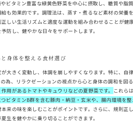
類やビタミン豊富な緑黄色野菜を中心に摂取し、糖質や脂
補給も効果的です。調理法は、蒸す・煮るなど素材の栄養
則正しい生活リズムと適度な運動を組み合わせることが健
を予防し、健やかな日々をサポートします。
心と身体を整える食材選び
度が大きく変動し、体調を崩しやすくなります。特に、自
その為、リラクゼーションの視点から心と身体の調和を図
く作用があるトマトやキュウリなどの夏野菜です。
これら
立つビタミンB群を含む豚肉・納豆・玄米や、腸内環境を整
材本来の味を楽しむことがポイントです。さらに、規則正
半夏生を健やかに乗り切ることができます。