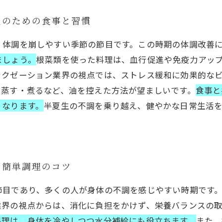
生のための食事と習慣
、体調を崩しやすい季節の節目です。この時期の体調改善
ましょう。
根菜類を使った料理は、血行促進や免疫力アッ
ラクゼーション業界の視点では、ストレス緩和に効果的なビ
、蒸す・煮るなど、油を控えた方法が望ましいです。
食事と
くなります。
半夏生の不調を乗り越え、健やかな日常生活
と簡単調理のコツ
節目であり、多くの人が身体の不調を感じやすい時期です
業界の視点からは、消化に負担をかけず、栄養バランスの
料理は、身体を冷やしつつ水分補給にも役立ちます。
また、