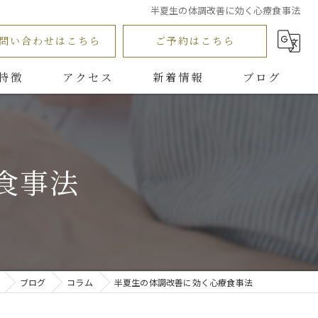
半夏生の体調改善に効く心療食事法
問い合わせはこちら
ご予約はこちら
特徴
アクセス
新着情報
ブログ
Aromatherapy salon R
コラム
ッサージ
浅岡接骨院
食事法
マッサージ
ブログ
コラム
半夏生の体調改善に効く心療食事法