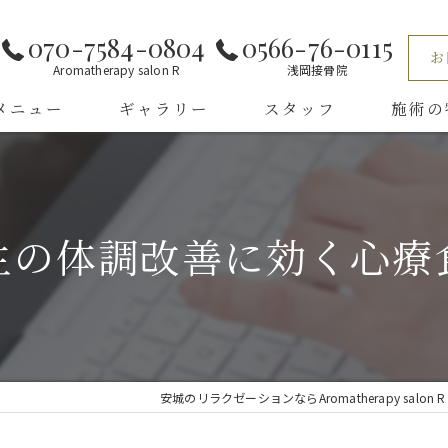
070-7584-0804
0566-76-0115
お
Aromatherapy salon R
浅岡接骨院
メニュー
ギャラリー
スタッフ
施術の
くある質問
小顔
リンパマ
生の体調改善に効く心療
全身
ほぐし
タイ古式
安城のリラクゼーションならAromatherapy salon R