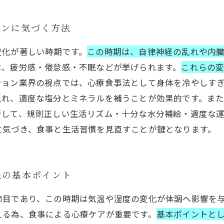
インに気づく方法
変化が著しい時期です。
この時期は、自律神経の乱れや内
は、疲労感・倦怠感・不眠などが挙げられます。
これらの
ション業界の視点では、心療食事法として身体を冷やしす
入れ、適度な塩分とミネラルを補うことが効果的です。ま
行して、規則正しい生活リズム・十分な水分補給・適度な
に気づき、食事と生活習慣を見直すことが鍵となります。
法の基本ポイント
節目であり、この時期は気温や湿度の変化が体調へ影響を
える為、食事による心療ケアが重要です。
基本ポイントと