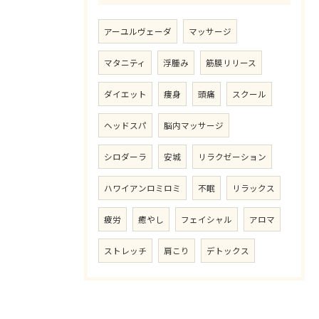
アーユルヴェーダ
マッサージ
マタニティ
浮腫み
筋膜リリース
ダイエット
痩身
頭痛
スクール
ヘッドスパ
脳内マッサージ
シロダーラ
安城
リラクゼーション
ハワイアンロミロミ
不眠
リラックス
疲労
癒やし
フェイシャル
アロマ
ストレッチ
肩こり
デトックス