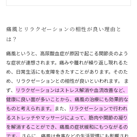
痛風に効果的なマッサージ法を徹底解説！
自宅で簡単にできる痛風用マッサージテクニッ
クとは？
痛風とリラクゼーションの相性が良い理由と
痛風の予防にも効果的なリラクゼーション法と
は？
は？
痛風というと、高尿酸血症が原因で起こる関節炎のよう
な症状が連想されます。痛みや腫れが繰り返し現れるた
め、日常生活にも支障をきたすことがあります。そのた
め、リラクゼーションとの相性が良いといわれます。 ま
ず、
リラクゼーションはストレス解消や血流改善など、
健康に良い面が多いことから、痛風の治療にも効果的な
ものと考えられます。
また、
リラクゼーションで行われ
るストレッチやマッサージによって、筋肉や関節の凝り
を解消することができ、痛風の症状緩和にもつながるの
です。
さらに、痛風は食事などの生活習慣にも影響され