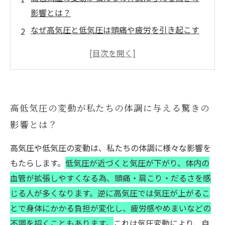
影響とは？
なぜ高気圧と低気圧は頭痛や疲労を引き起こす
のか？科学的メカニズムを解説
リラクゼーション業界で注目される気圧変動に
よる体調不良の実態
気圧による不調を防ぐ！毎日のセルフケアと簡
高低気圧の変動が私たちの体調に与える驚きの
単対策法
影響とは？
天候による体調不良から解放され、快適な日々
を過ごす為の最終ステップ
高気圧や低気圧の変動は、私たちの体調に様々な影響を
気圧変動による不調への即効アプローチ：専門
もたらします。
低気圧が近づくと気圧が下がり、体内の
家おすすめのリラクゼーション法
血管が拡張しやすくなる為、頭痛・肩こり・だるさを感
正しい対策で体調改善！高低気圧と上手に付き
じる人が多くなります。逆に高気圧では気圧が上がるこ
合う為の総まとめ
とで身体にかかる負担が変化し、疲労感やめまいなどの
不調を招くこともあります。
これは気圧変動により、自