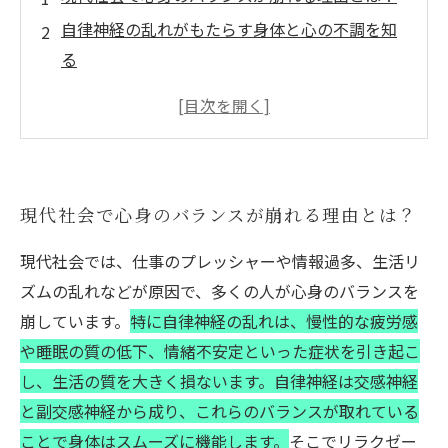
自律神経の乱れがもたらす身体と心の不調を知
る
リラクゼーションで自律神経を整える具体的な
方法
生活習慣の改善で心身のバランスを保つ秘訣
心身の調和を取り戻し、健康な毎日を実現する
現代社会で心身のバランスが崩れる理由とは？
までの物語
日々のストレスを軽減する簡単リラクゼーショ
現代社会では、仕事のプレッシャーや情報過多、生活リ
ン術5選
ズムの乱れなどが原因で、多くの人が心身のバランスを
心と身体のバランスを整え、自律神経を整える
崩しています。
特に自律神経の乱れは、慢性的な疲労感
ための総まとめ
や睡眠の質の低下、情緒不安定といった症状を引き起こ
し、生活の質を大きく損ないます。自律神経は交感神経
と副交感神経から成り、これらのバランスが取れている
ことで身体はスムーズに機能します。
そこでリラクゼー